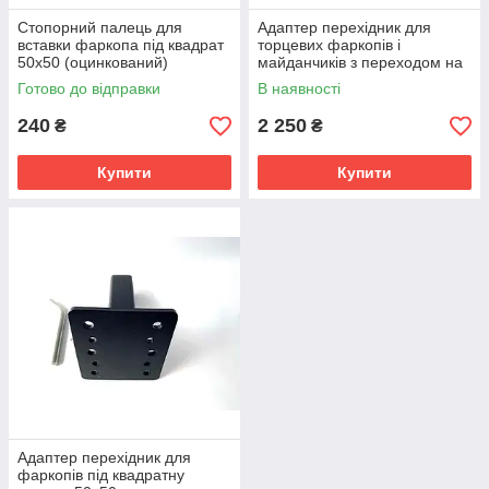
Стопорний палець для
Адаптер перехідник для
вставки фаркопа під квадрат
торцевих фаркопів і
50х50 (оцинкований)
майданчиків з переходом на
діаметром 16 мм з
квадратну вставку 50х50 мм.
Готово до відправки
В наявності
фіксатором
240
2 250
₴
₴
Купити
Купити
Адаптер перехідник для
фаркопів під квадратну