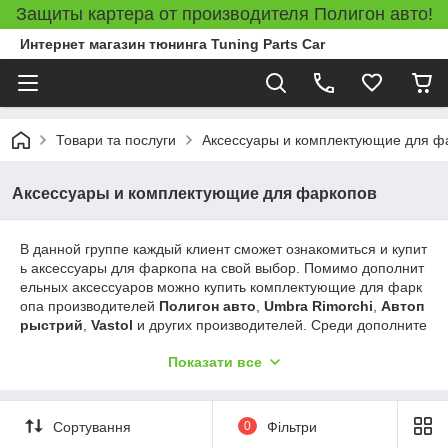
Защиты картера от производителя Полигон авто!
Интернет магазин тюнинга Tuning Parts Car
Товари та послуги
Аксессуары и комплектующие для ф
Аксессуары и комплектующие для фаркопов
В данной группе каждый клиент сможет ознакомиться и купит
ь аксессуары для фаркопа на свой выбор. Помимо дополнит
ельных аксессуаров можно купить комплектующие для фарк
опа производителей
Полигон авто
,
Umbra Rimorchi
,
Автоп
рыстрий
,
Vastol
и других производителей. Среди дополните
льных аксессуаров можно подобрать различные быстросъем
Показати все
ные вставки к фаркопам американского типа, буксирные вста
вки, шаклы, различные типы
шаров, крюки фаркопов, вставки ступеньки, контактные групп
ы, колпачки на шар и много других позиций.
Сортування
0
Фільтри