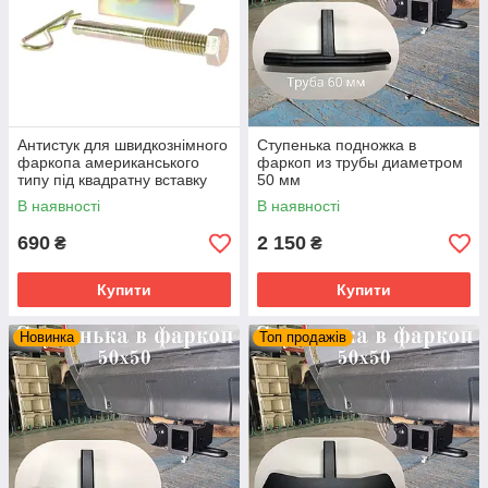
Антистук для швидкознімного
Ступенька подножка в
фаркопа американського
фаркоп из трубы диаметром
типу під квадратну вставку
50 мм
В наявності
В наявності
690
2 150
₴
₴
Купити
Купити
Новинка
Топ продажів