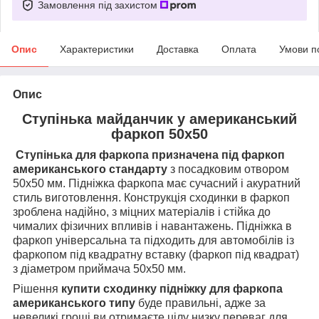
Замовлення під захистом
Опис
Характеристики
Доставка
Оплата
Умови п
Опис
Ступінька майданчик у американський
фаркоп 50х50
Ступінька для фаркопа призначена під фаркоп
американського стандарту
з посадковим отвором
50х50 мм. Підніжка фаркопа має сучасний і акуратний
стиль виготовлення. Конструкція сходинки в фаркоп
зроблена надійно, з міцних матеріалів і стійка до
чималих фізичних впливів і навантажень. Підніжка в
фаркоп універсальна та підходить для автомобілів із
фаркопом під квадратну вставку (фаркоп під квадрат)
з діаметром приймача 50х50 мм.
Рішення
купити сходинку підніжку для фаркопа
американського типу
буде правильні, адже за
невеликі гроші ви отримаєте цілу низку переваг для