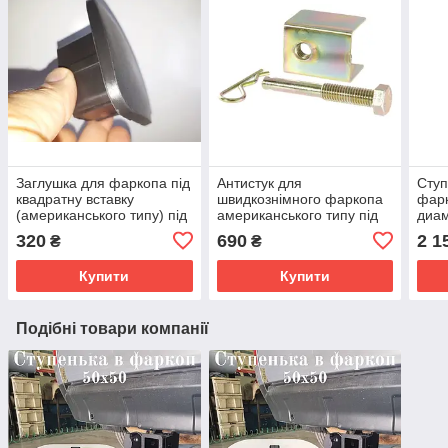
Заглушка для фаркопа під
Антистук для
Ступ
квадратну вставку
швидкознімного фаркопа
фарк
(американського типу) під
американського типу під
диа
приймач 50х50
квадратну вставку
320
690
2 1
₴
₴
Купити
Купити
Подібні товари компанії