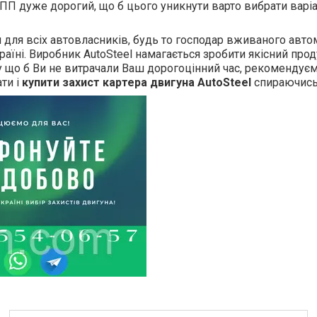
ПП дуже дорогий, що б цього уникнути варто вибрати варіа
ля всіх автовласників, будь то господар вживаного автомо
раїні. Виробник AutoSteel намагається зробити якісний прод
ому що б Ви не витрачали Ваш дорогоцінний час, рекоменду
ти і
купити захист картера двигуна
AutoSteel
спираючись