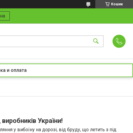
Кошик
на
ка и оплата
l
 виробників України!
ня у вибоїну на дорозі, від бруду, що летить з під