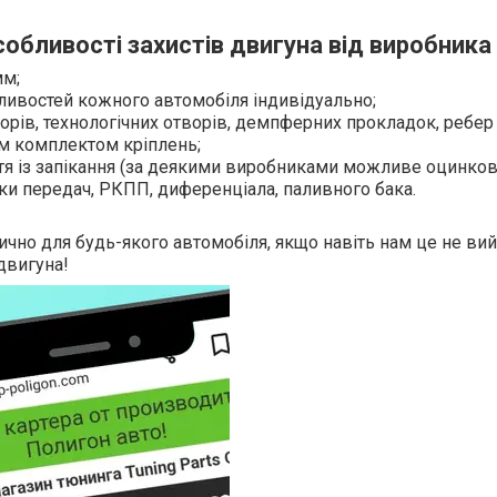
собливості захистів двигуна від виробника
мм;
ливостей кожного автомобіля індивідуально;
орів, технологічних отворів, демпферних прокладок, ребер 
им комплектом кріплень;
тя із запікання (за деякими виробниками можливе оцинкову
бки передач, РКПП, диференціала, паливного бака.
ично для будь-якого автомобіля, якщо навіть нам це не ви
двигуна!