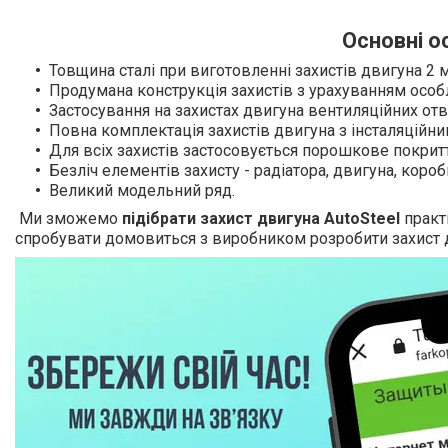
Основні о
Товщина сталі при виготовленні захистів двигуна 2 
Продумана конструкція захистів з урахуванням особ
Застосування на захистах двигуна вентиляційних отв
Повна комплектація захистів двигуна з інсталяційн
Для всіх захистів застосовується порошкове покрит
Безліч елементів захисту - радіатора, двигуна, коро
Великий модельний ряд.
Ми зможемо
підібрати захист двигуна
AutoSteel
практ
спробувати домовиться з виробником розробити захист 