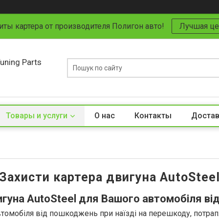
иты картера от производителя Полигон авто!
Лучшая це
uning Parts
Товары и услуги
О нас
Контакты
Достав
Захисти картера двигуна AutoStee
игуна
AutoSteel
для Вашого автомобіля від
омобіля від пошкоджень при наїзді на перешкоду, потраплян