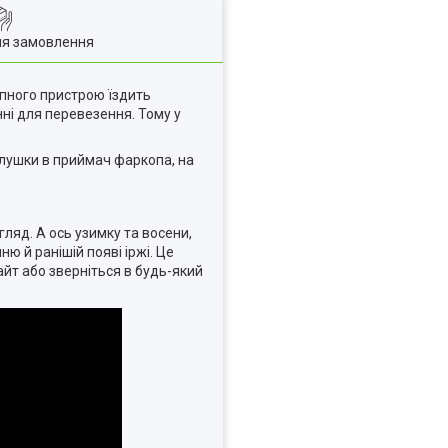
ля замовлення
епного пристрою їздить
ні для перевезення. Тому у
глушки в приймач фаркопа, на
яд. А ось узимку та восени,
ю й ранішій появі іржі. Це
йт або зверніться в будь-який