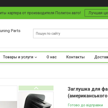
иты картера от производителя Полигон авто!
Лучшая це
uning Parts
Товары и услуги
О нас
Контакты
Достав
Заглушка для фа
(американського 
Готово до відправки