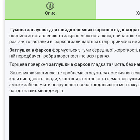
Опис
Х
Гумова заглушка для швидкознімних фаркопів
під квадрат
постійно зі вставленою та закріпленою вставкою, найчастіше 
разі знятої вставки в фаркопі залишається отвір приймача не 
Заглушка в фаркоп
формується з гуми середньої жорсткості, 
ній передбачені ребра жорсткості по всіх гранях.
Торцева поверхня
заглушки в фаркоп
гладка та чиста, без нап
За великою частиною це проблема стосується естетичного скл
коли випадають опади, якщо знята вставка та немає заглушки, 
зможе забезпечити незручності під час подальшого монтажу 
час до наших менеджерів.