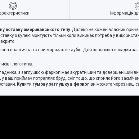
арактеристики
Інформація д
ну вставку американського типу
. Далеко не кожен власник прич
вставку з кулею монтують тільки коли виникає потреба у використан
закрито.
вона еластична та при морозах не дубіє. Для щільнішої посадки за
исів і логотипів.
адника, з заглушкою фаркоп має акуратніший та довершеніший вигл
у ваш приймач потрапляє бруд, сніг тощо, що сприяє його засміченн
вставки.
Купити гумову заглушку в фаркоп
ви можете через наш са