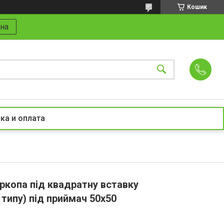
Кошик
на
ка и оплата
ркопа під квадратну вставку
типу) під приймач 50х50