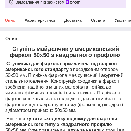
Замовлення під захистом
Опис
Характеристики
Доставка
Оплата
Умови п
Опис
Ступінь майданчик у американський
фаркоп 50х50 з квадратного профілю
Ступінька для фаркопа призначена під фаркоп
американського стандарту
з посадковим отвором
50х50 мм. Підніжка фаркопа має сучасний і акуратний
стиль виготовлення. Конструкція сходинки в фаркоп
зроблена надійно, з міцних матеріалів і стійка до
чималих фізичних впливів і навантажень. Підніжка в
фаркоп універсальна та підходить для автомобілів із
фаркопом під квадратну вставку (фаркоп під квадрат)
з діаметром приймача 50х50 мм.
Рішення
купити сходинку підніжку для фаркопа
американського типу
з квадратного профілю
50х50 мм
буде правильним, адже за невеликі гроші ви