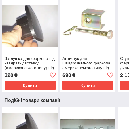
Заглушка для фаркопа під
Антистук для
Ступ
квадратну вставку
швидкознімного фаркопа
фарк
(американського типу) під
американського типу під
диа
приймач 50х50
квадратну вставку
320
690
2 1
₴
₴
Купити
Купити
Подібні товари компанії