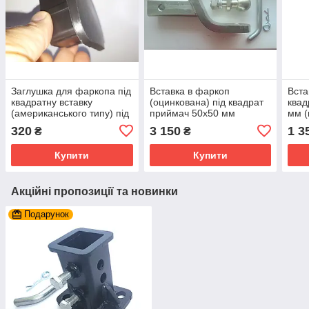
Заглушка для фаркопа під
Вставка в фаркоп
Вста
квадратну вставку
(оцинкована) під квадрат
квад
(американського типу) під
приймач 50х50 мм
мм (
приймач 50х50
320
3 150
1 3
₴
₴
Купити
Купити
Акційні пропозиції та новинки
Подарунок