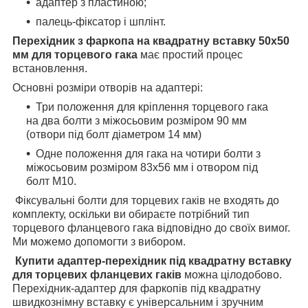
адаптер з пластиною;
палець-фіксатор і шплінт.
Перехідник з фаркопа на квадратну вставку 50х50
мм для торцевого гака
має простий процес
встановлення.
Основні розміри отворів на адаптері:
Три положення для кріплення торцевого гака
на два болти з міжосьовим розміром 90 мм
(отвори під болт діаметром 14 мм)
Одне положення для гака на чотири болти з
міжосьовим розміром 83х56 мм і отвором під
болт М10.
Фіксувальні болти для торцевих гаків не входять до
комплекту, оскільки ви обираєте потрібний тип
торцевого фланцевого гака відповідно до своїх вимог.
Ми можемо допомогти з вибором.
Купити адаптер-перехідник під квадратну вставку
для торцевих фланцевих гаків
можна цілодобово.
Перехідник-адаптер для фаркопів під квадратну
швидкознімну вставку є універсальним і зручним