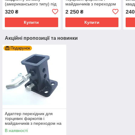
(американського типу) під
майданчиків з переходом
квад
приймач 50х50
на квадратну вставку
(оци
320
2 250
240
₴
₴
50х50 мм.
16 м
Купити
Купити
Акційні пропозиції та новинки
Подарунок
Адаптер перехідник для
торцевих фаркопів і
майданчиків з переходом на
квадратну вставку 50х50 мм.
В наявності