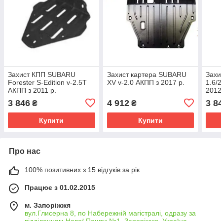
Захист КПП SUBARU
Захист картера SUBARU
Захи
Forester S-Edition v-2.5T
XV v-2.0 АКПП з 2017 р.
1.6/
АКПП з 2011 р.
2012
3 846
4 912
3 8
₴
₴
Купити
Купити
Про нас
100% позитивних з 15 відгуків за рік
Працює з 01.02.2015
м. Запоріжжя
вул.Глисерна 8, по Набережній магістралі, одразу за
відділенням Нової Пошти №1, Запоріжжя, Україна