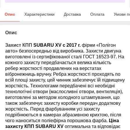
Опис
Характеристики
Доставка
Оплата
Умови п
Опис
Захист
КПП
SUBARU
XV с 2017 г.
фірми «Полігон
авто» безпосередньо від виробника. Захисти двигуна
виготовлені із сертифікованої сталі ГОСТ 16523-97. На
кожного захисту передбачається велика кількість
ребер жорсткості продавлених на верстатах
вібронежниць вручну. Ребра жорсткості проходять по
всій площі захисту, цей чинник забезпечує їй підвищену
жорсткість. Технологами передбачені всі необхідні
технологічні отвори (маслосливні отвори, вентиляція),
виготовлені за методом холодного штампування, що
також забезпечує захисту коробки передач додаткову
жорсткість. Перед фарбуванням усі захисту
подрібнюються в камерах абразивною крихтою, після
чого наноситься поліефірна порошкова фарба.
Ціна
захисту
КПП
SUBARU
XV
оптимальна та відповідає