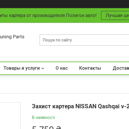
иты картера от производителя Полигон авто!
Лучшая це
uning Parts
Товары и услуги
О нас
Контакты
Достав
Захист картера NISSAN Qashqai v-2.
В наявності