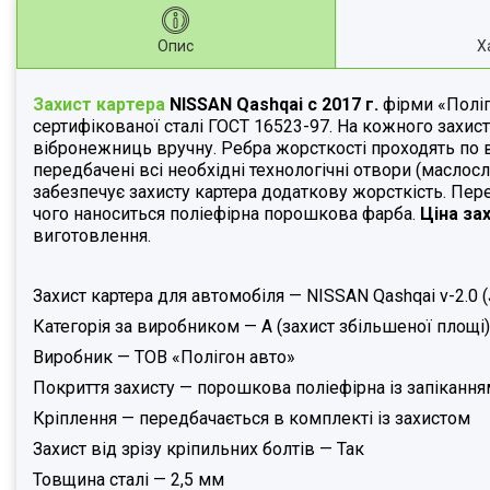
Опис
Х
Захист картера
NISSAN
Qashqai
с 2017 г.
фірми «Поліг
сертифікованої сталі ГОСТ 16523-97. На кожного захис
вібронежниць вручну. Ребра жорсткості проходять по в
передбачені всі необхідні технологічні отвори (масло
забезпечує захисту картера додаткову жорсткість. Пе
чого наноситься поліефірна порошкова фарба.
Ціна за
виготовлення.
Захист картера для автомобіля — NISSAN Qashqai v-2.0 (
Категорія за виробником — А (захист збільшеної площі)
Виробник — ТОВ «Полігон авто»
Покриття захисту — порошкова поліефірна із запікання
Кріплення — передбачається в комплекті із захистом
Захист від зрізу кріпильних болтів — Так
Товщина сталі — 2,5 мм