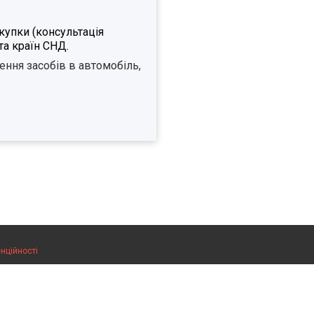
упки (консультація
та країн СНД.
ення засобів в автомобіль,
нційності