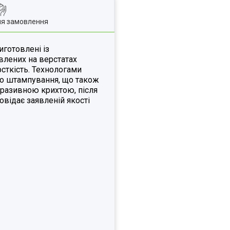
ля замовлення
готовлені із
влених на верстатах
рсткість. Технологами
ого штампування, що також
бразивною крихтою, після
овідає заявленій якості