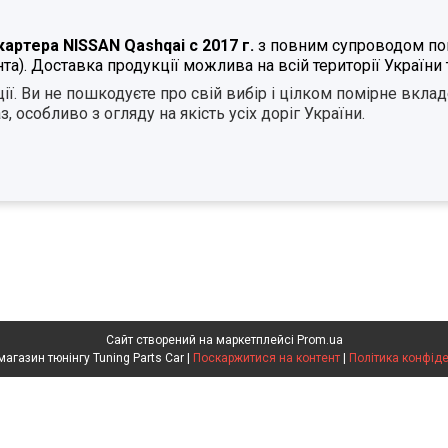
 картера
NISSAN
Qashqai
с 2017 г.
з повним супроводом пок
а). Доставка продукції можлива на всій території України 
ії. Ви не пошкодуєте про свій вибір і цілком помірне вклад
, особливо з огляду на якість усіх доріг України.
Сайт створений на маркетплейсі
Prom.ua
Інтернет магазин тюнінгу Tuning Parts Car |
Поскаржитися на контент
|
Політика конфіде