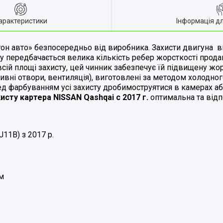
арактеристики
Інформація д
он авто» безпосередньо від виробника. Захисти двигуна ви
ту передбачається велика кількість ребер жорсткості прода
сій площі захисту, цей чинник забезпечує їй підвищену жо
сливні отвори, вентиляція), виготовлені за методом холодн
ред фарбуванням усі захисту дробимоструятис
я в камерах а
хисту картера
NISSAN
Qashqai с 2017 г.
оптимальна та відп
J11B) з 2017 р.
м