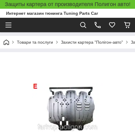
Защиты картера от производителя Полигон авто!
Интернет магазин тюнинга Tuning Parts Car
Товари та послуги
Захисти картера "Полігон-авто"
З