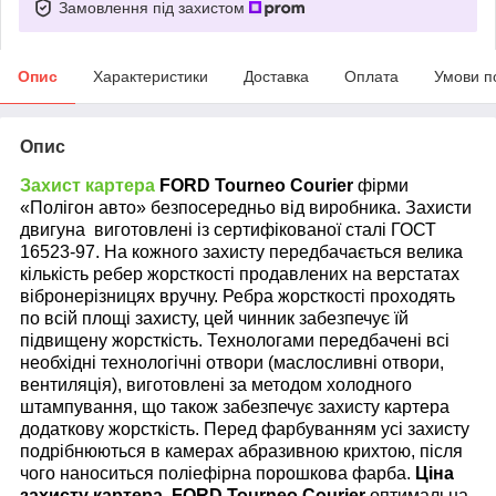
Замовлення під захистом
Опис
Характеристики
Доставка
Оплата
Умови п
Опис
Захист картера
FORD
Tourneo Courier
фірми
«Полігон авто» безпосередньо від виробника. Захисти
двигуна виготовлені із сертифікованої сталі ГОСТ
16523-97. На кожного захисту передбачається велика
кількість ребер жорсткості продавлених на верстатах
вібронерізницях вручну. Ребра жорсткості проходять
по всій площі захисту, цей чинник забезпечує їй
підвищену жорсткість. Технологами передбачені всі
необхідні технологічні отвори (маслосливні отвори,
вентиляція), виготовлені за методом холодного
штампування, що також забезпечує захисту картера
додаткову жорсткість. Перед фарбуванням усі захисту
подрібнюються в камерах абразивною крихтою, після
чого наноситься поліефірна порошкова фарба.
Ціна
захисту картера
FORD Tourneo Courier
оптимальна