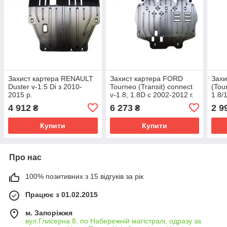
Захист картера RENAULT
Захист картера FORD
Захи
Duster v-1.5 Di з 2010-
Tourneo (Transit) connect
(Tou
2015 р.
v-1.8; 1.8D с 2002-2012 г.
1.8/
4 912
6 273
2 9
₴
₴
Купити
Купити
Про нас
100% позитивних з 15 відгуків за рік
Працює з 01.02.2015
м. Запоріжжя
вул.Глисерна 8, по Набережній магістралі, одразу за