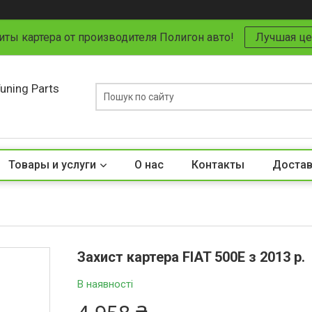
иты картера от производителя Полигон авто!
Лучшая це
uning Parts
Товары и услуги
О нас
Контакты
Достав
Захист картера FIAT 500E з 2013 р.
В наявності