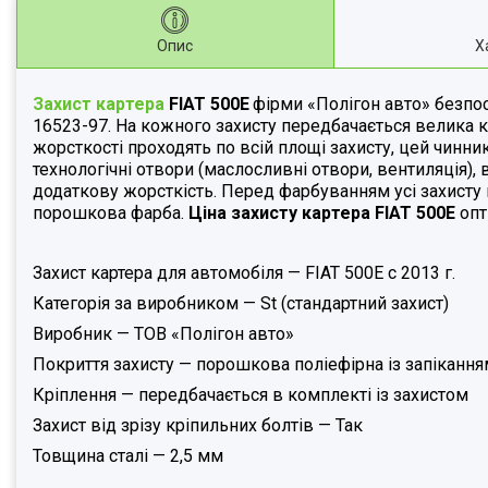
Опис
Х
Захист картера
FIAT
500E
фірми «Полігон авто» безпос
16523-97. На кожного захисту передбачається велика к
жорсткості проходять по всій площі захисту, цей чинни
технологічні отвори (маслосливні отвори, вентиляція)
додаткову жорсткість. Перед фарбуванням усі захисту
порошкова фарба.
Ціна захисту картера
FIAT
500E
опт
Захист картера для автомобіля — FIAT 500E c 2013 г.
Категорія за виробником — St (стандартний захист)
Виробник — ТОВ «Полігон авто»
Покриття захисту — порошкова поліефірна із запікання
Кріплення — передбачається в комплекті із захистом
Захист від зрізу кріпильних болтів — Так
Товщина сталі — 2,5 мм