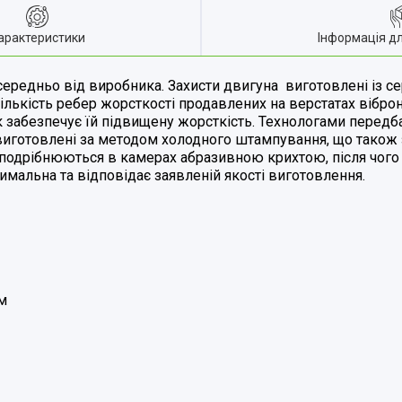
арактеристики
Інформація д
ередньо від виробника. Захисти двигуна виготовлені із се
ількість ребер жорсткості продавлених на верстатах вібр
к забезпечує їй підвищену жорсткість. Технологами передба
, виготовлені за методом холодного штампування, що також 
 подрібнюються в камерах абразивною крихтою, після чого
имальна та відповідає заявленій якості виготовлення.
м