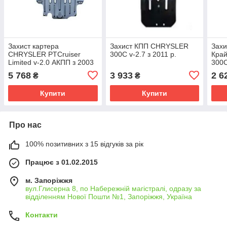
Захист картера
Захист КПП CHRYSLER
Захи
CHRYSLER PTCruiser
300C v-2.7 з 2011 р.
Край
Limited v-2.0 АКПП з 2003
300C
р.
(мет
5 768
3 933
2 6
₴
₴
Купити
Купити
Про нас
100% позитивних з 15 відгуків за рік
Працює з 01.02.2015
м. Запоріжжя
вул.Глисерна 8, по Набережній магістралі, одразу за
відділенням Нової Пошти №1, Запоріжжя, Україна
Контакти