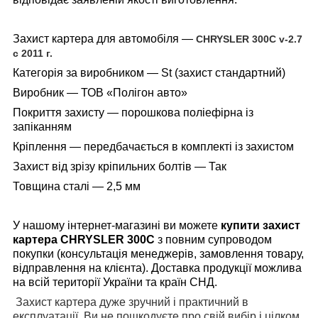
Захист картера для автомобіля —
CHRYSLER 300C v-2.7
с 2011 г.
Категорія за виробником — St (захист стандартний)
Виробник — ТОВ «Полігон авто»
Покриття захисту — порошкова поліефірна із
запіканням
Кріплення — передбачається в комплекті із захистом
Захист від зрізу кріпильних болтів — Так
Товщина сталі — 2,5 мм
У нашому інтернет-магазині
ви можете
купити захист
картера
CHRYSLER 300C
з повним супроводом
покупки (консультація менеджерів, замовлення товару,
відправлення на клієнта). Доставка продукції можлива
на всій території України та країн СНД.
Захист картера дуже зручний і практичний в
експлуатації. Ви не пошкодуєте про свій вибір і цілком