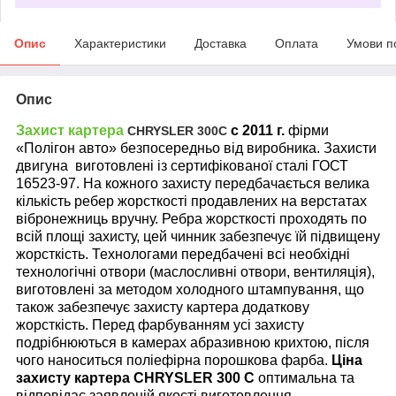
Опис
Характеристики
Доставка
Оплата
Умови п
Опис
Захист картера
с 2011 г.
фірми
CHRYSLER 300С
«Полігон авто» безпосередньо від виробника. Захисти
двигуна виготовлені із сертифікованої сталі ГОСТ
16523-97. На кожного захисту передбачається велика
кількість ребер жорсткості продавлених на верстатах
вібронежниць вручну. Ребра жорсткості проходять по
всій площі захисту, цей чинник забезпечує їй підвищену
жорсткість. Технологами передбачені всі необхідні
технологічні отвори (маслосливні отвори, вентиляція),
виготовлені за методом холодного штампування, що
також забезпечує захисту картера додаткову
жорсткість. Перед фарбуванням усі захисту
подрібнюються в камерах абразивною крихтою, після
чого наноситься поліефірна порошкова фарба.
Ціна
захисту картера
CHRYSLER 300 C
оптимальна та
відповідає заявленій якості виготовлення.