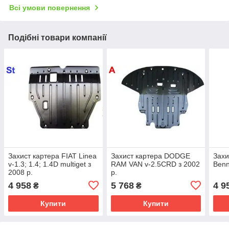
Всі умови повернення
Подібні товари компанії
Захист картера FIAT Linea
Захист картера DODGE
Захи
v-1.3; 1.4; 1.4D multiget з
RAM VAN v-2.5CRD з 2002
Benn
2008 р.
р.
4 958
5 768
4 9
₴
₴
Купити
Купити