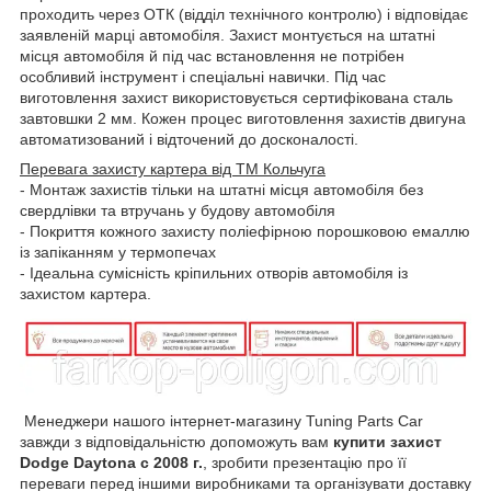
проходить через ОТК (відділ технічного контролю) і відповідає
заявленій марці автомобіля. Захист монтується на штатні
місця автомобіля й під час встановлення не потрібен
особливий інструмент і спеціальні навички. Під час
виготовлення захист використовується сертифікована сталь
завтовшки 2 мм. Кожен процес виготовлення захистів двигуна
автоматизований і відточений до досконалості.
Перевага захисту картера від ТМ Кольчуга
- Монтаж захистів тільки на штатні місця автомобіля без
свердлівки та втручань у будову автомобіля
- Покриття кожного захисту поліефірною порошковою емаллю
із запіканням у термопечах
- Ідеальна сумісність кріпильних отворів автомобіля із
захистом картера.
Менеджери нашого інтернет-магазину Tuning Parts Car
завжди з відповідальністю допоможуть вам
купити захист
Dodge Daytona с 2008 г.
, зробити презентацію про її
переваги перед іншими виробниками та організувати доставку