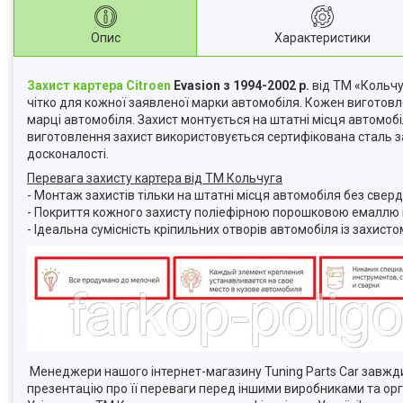
Опис
Характеристики
Захист картера Citroen
Evasion з 1994-2002 р.
від ТМ «Кольчу
чітко для кожної заявленої марки автомобіля. Кожен виготовле
марці автомобіля. Захист монтується на штатні місця автомобіл
виготовлення захист використовується сертифікована сталь з
досконалості.
Перевага захисту картера від ТМ Кольчуга
- Монтаж захистів тільки на штатні місця автомобіля без свер
- Покриття кожного захисту поліефірною порошковою емаллю і
- Ідеальна сумісність кріпильних отворів автомобіля із захисто
Менеджери нашого інтернет-магазину Tuning Parts Car завжд
презентацію про її переваги перед іншими виробниками та орга