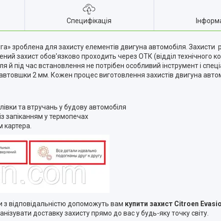
Специфікація
Інформ
га» зроблена для захисту елементів двигуна автомобіля. Захисти
ний захист обов'язково проходить через ОТК (відділ технічного ко
я й під час встановлення не потрібен особливий інструмент і спеці
автовшки 2 мм. Кожен процес виготовлення захистів двигуна авто
длівки та втручань у будову автомобіля
з запіканням у термопечах
м картера.
и з відповідальністю допоможуть вам
купити захист
Citroen Evasio
нізувати доставку захисту прямо до вас у будь-яку точку світу.