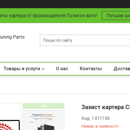
иты картера от производителя Полигон авто!
Лучшая це
uning Parts
Товары и услуги
О нас
Контакты
Достав
Захист картера Ci
Код:
1.0117.00
Немає в наявності