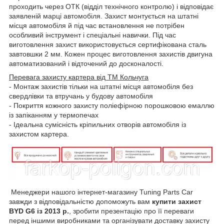
проходить через ОТК (відділ технічного контролю) і відповідає
заявленій марці автомобіля. Захист монтується на штатні
місця автомобіля й під час встановлення не потрібен
особливий інструмент і спеціальні навички. Під час
виготовлення захист використовується сертифікована сталь
завтовшки 2 мм. Кожен процес виготовлення захистів двигуна
автоматизований і відточений до досконалості.
Перевага захисту картера від ТМ Кольчуга
- Монтаж захистів тільки на штатні місця автомобіля без
свердлівки та втручань у будову автомобіля
- Покриття кожного захисту поліефірною порошковою емаллю
із запіканням у термопечах
- Ідеальна сумісність кріпильних отворів автомобіля із
захистом картера.
Менеджери нашого інтернет-магазину Tuning Parts Car
завжди з відповідальністю допоможуть вам
купити захист
BYD G6 із 2013 р.
, зробити презентацію про її переваги
перед іншими виробниками та організувати доставку захисту