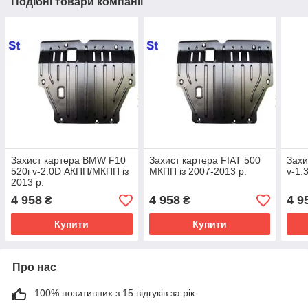
Подібні товари компанії
Захист картера BMW F10
Захист картера FIAT 500
Захи
520i v-2.0D АКПП/МКПП із
МКПП із 2007-2013 р.
v-1.
2013 р.
4 958
4 958
4 9
₴
₴
Купити
Купити
Про нас
100% позитивних з 15 відгуків за рік