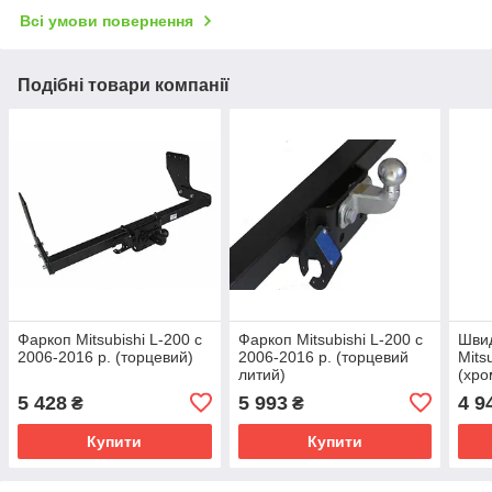
Всі умови повернення
Подібні товари компанії
Фаркоп Mitsubishi L-200 с
Фаркоп Mitsubishi L-200 с
Шви
2006-2016 р. (торцевий)
2006-2016 р. (торцевий
Mits
литий)
(хро
(уим
5 428
5 993
4 9
₴
₴
з 200
Купити
Купити