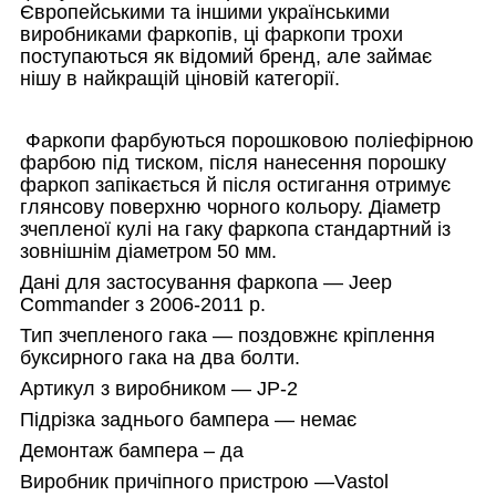
Європейськими та іншими українськими
виробниками фаркопів, ці фаркопи трохи
поступаються як відомий бренд, але займає
нішу в найкращій ціновій категорії.
Фаркопи фарбуються порошковою поліефірною
фарбою під тиском, після нанесення порошку
фаркоп запікається й після остигання отримує
глянсову поверхню чорного кольору. Діаметр
зчепленої кулі на гаку фаркопа стандартний із
зовнішнім діаметром 50 мм.
Дані для застосування фаркопа — Jeep
Commander з 2006-2011 р.
Тип зчепленого гака — поздовжнє кріплення
буксирного гака на два болти.
Артикул з виробником — JP-2
Підрізка заднього бампера — немає
Демонтаж бампера – да
Виробник причіпного пристрою —
Vastol