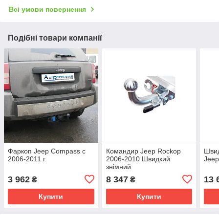
Всі умови повернення
Подібні товари компанії
Фаркоп Jeep Compass с
Командир Jeep Rockop
Шви
2006-2011 г.
2006-2010 Швидкий
Jeep
знімний
3 962
8 347
13 
₴
₴
Купити
Купити