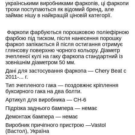
українськими виробниками фаркопів, ці фаркопи
трохи поступаються як відомий бренд, але
займає нішу в найкращій ціновій категорії.
Фаркопи фарбуються порошковою поліефірною
фарбою під тиском, після нанесення порошку
фаркоп запікається й після остигання отримує
глянсову поверхню чорного кольору. Діаметр
зчепленої кулі на гаку фаркопа стандартний із
зовнішнім діаметром 50 мм.
Дані для застосування фаркопа — Chery Beat c
2011-... г.
Тип зчепленого гака — поздовжнє кріплення
буксирного гака на два болти.
Артикул для виробника — CH-6
Підрізка заднього бампера — немає
Демонтаж бампера — немає
Виробник причіпного пристрою —
Vastol
(Вастол), Україна