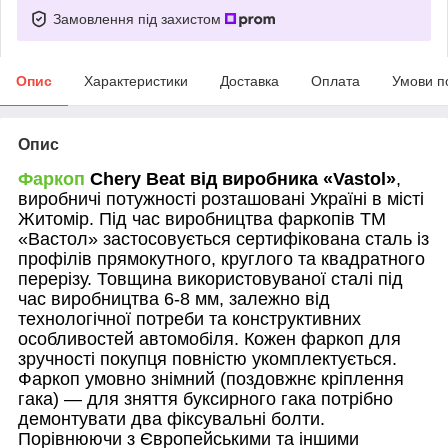
Замовлення під захистом
Опис
Характеристики
Доставка
Оплата
Умови п
Опис
Фаркоп
Chery
Beat
від виробника «
Vastol
»
,
виробничі потужності розташовані Україні в місті
Житомір. Під час виробництва фаркопів ТМ
«Вастол» застосовується сертифікована сталь із
профілів прямокутного, круглого та квадратного
перерізу. Товщина використовуваної сталі під
час виробництва 6-8 мм, залежно від
технологічної потреби та конструктивних
особливостей автомобіля. Кожен фаркоп для
зручності покупця повністю укомплектується.
Фаркоп умовно знімний (поздовжнє кріплення
гака) — для зняття буксирного гака потрібно
демонтувати два фіксувальні болти.
Порівнюючи з Європейськими та іншими