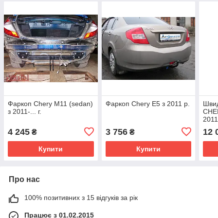
Фаркоп Chery M11 (sedan)
Фаркоп Chery E5 з 2011 р.
Шви
з 2011-... г.
CHER
2011
4 245
3 756
12 
₴
₴
Купити
Купити
Про нас
100% позитивних з 15 відгуків за рік
Працює з 01.02.2015