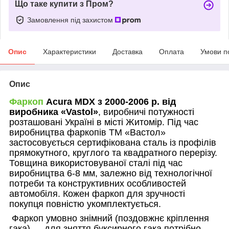
Що таке купити з Пром?
Замовлення під захистом
Опис
Характеристики
Доставка
Оплата
Умови п
Опис
Фаркоп
Acura MDX з 2000-2006 р. від
виробника «
Vastol
»
, виробничі потужності
розташовані Україні в місті Житомір. Під час
виробництва фаркопів ТМ «Вастол»
застосовується сертифікована сталь із профілів
прямокутного, круглого та квадратного перерізу.
Товщина використовуваної сталі під час
виробництва 6-8 мм, залежно від технологічної
потреби та конструктивних особливостей
автомобіля. Кожен фаркоп для зручності
покупця повністю укомплектується.
Фаркоп умовно знімний (поздовжнє кріплення
гака) — для зняття буксирного гака потрібно