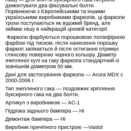
демонтувати два фіксувальні болти.
Порівнюючи з Європейськими та іншими
українськими виробниками фаркопів, ці фаркопи
трохи поступаються як відомий бренд, але
займає нішу в найкращій ціновій категорії.
Фаркопи фарбуються порошковою поліефірною
фарбою під тиском, після нанесення порошку
фаркоп запікається й після остигання отримує
глянсову поверхню чорного кольору. Діаметр
зчепленої кулі на гаку фаркопа стандартний із
зовнішнім діаметром 50 мм.
Дані для застосування фаркопа — Acura MDX c
2000-2006 г.
Тип зчепленого гака — поздовжнє кріплення
буксирного гака на два болти.
Артикул з виробником — АC-1
Підрізка заднього бампера — Ні
Демонтаж бампера — Ні
Виробник причіпного пристрою —
Vastol