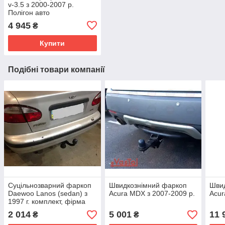
v-3.5 з 2000-2007 р.
Полігон авто
4 945
₴
Купити
Подібні товари компанії
Суцільнозварний фаркоп
Швидкознімний фаркоп
Шви
Daewoo Lanos (sedan) з
Acura MDX з 2007-2009 р.
Acur
1997 г. комплект, фірма
Vastol
2 014
5 001
11 
₴
₴