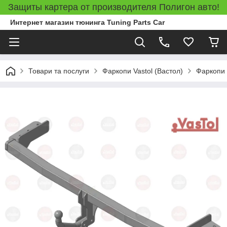
Защиты картера от производителя Полигон авто!
Интернет магазин тюнинга Tuning Parts Car
Товари та послуги
Фаркопи Vastol (Вастол)
Фаркопи 