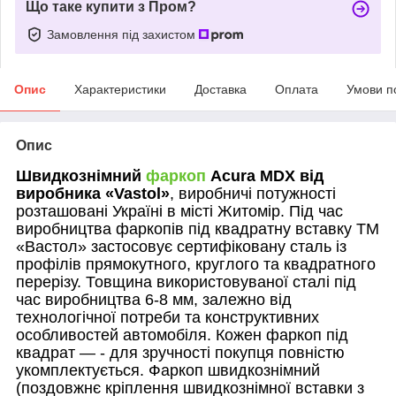
Що таке купити з Пром?
Замовлення під захистом
Опис
Характеристики
Доставка
Оплата
Умови п
Опис
Швидкознімний
фаркоп
Acura MDX
від
виробника «
Vastol
»
, виробничі потужності
розташовані Україні в місті Житомір. Під час
виробництва фаркопів під квадратну вставку ТМ
«Вастол» застосовує сертифіковану сталь із
профілів прямокутного, круглого та квадратного
перерізу. Товщина використовуваної сталі під
час виробництва 6-8 мм, залежно від
технологічної потреби та конструктивних
особливостей автомобіля. Кожен фаркоп під
квадрат — - для зручності покупця повністю
укомплектується. Фаркоп швидкознімний
(поздовжнє кріплення швидкознімної вставки з