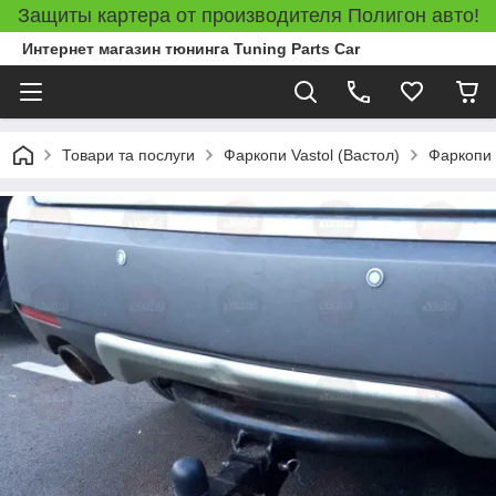
Защиты картера от производителя Полигон авто!
Интернет магазин тюнинга Tuning Parts Car
Товари та послуги
Фаркопи Vastol (Вастол)
Фаркопи 