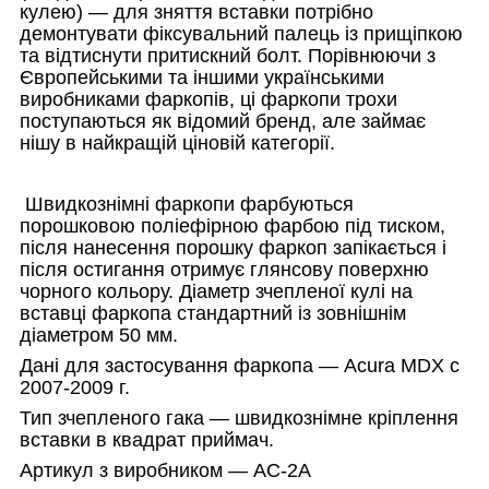
кулею) — для зняття вставки потрібно
демонтувати фіксувальний палець із прищіпкою
та відтиснути притискний болт. Порівнюючи з
Європейськими та іншими українськими
виробниками фаркопів, ці фаркопи трохи
поступаються як відомий бренд, але займає
нішу в найкращій ціновій категорії.
Швидкознімні фаркопи фарбуються
порошковою поліефірною фарбою під тиском,
після нанесення порошку фаркоп запікається і
після остигання отримує глянсову поверхню
чорного кольору. Діаметр зчепленої кулі на
вставці фаркопа стандартний із зовнішнім
діаметром 50 мм.
Дані для застосування фаркопа —
Acura MDX с
2007-2009 г.
Тип зчепленого гака — швидкознімне кріплення
вставки в квадрат приймач.
Артикул з виробником — AC-2A