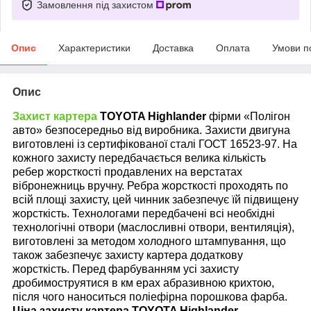
Замовлення під захистом
Опис
Характеристики
Доставка
Оплата
Умови п
Опис
Захист картера
TOYOTA
Highlander
фірми «Полігон
авто» безпосередньо від виробника. Захисти двигуна
виготовлені із сертифікованої сталі ГОСТ 16523-97. На
кожного захисту передбачається велика кількість
ребер жорсткості продавлених на верстатах
вібронежниць вручну. Ребра жорсткості проходять по
всій площі захисту, цей чинник забезпечує їй підвищену
жорсткість. Технологами передбачені всі необхідні
технологічні отвори (маслосливні отвори, вентиляція),
виготовлені за методом холодного штампування, що
також забезпечує захисту картера додаткову
жорсткість. Перед фарбуванням усі захисту
дробимоструятис
я в км
ерах абразивною крихтою,
після чого наноситься поліефірна порошкова фарба.
Ціна захисту картера
TOYOTA
Highlander