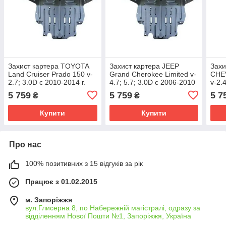
Захист картера TOYOTA
Захист картера JEEP
Захи
Land Cruiser Prado 150 v-
Grand Cherokee Limited v-
CHE
2.7; 3.0D c 2010-2014 г.
4.7; 5.7; 3.0D c 2006-2010
v-2.
г.
2010 
5 759
5 759
5 7
₴
₴
Купити
Купити
Про нас
100% позитивних з 15 відгуків за рік
Працює з 01.02.2015
м. Запоріжжя
вул.Глисерна 8, по Набережній магістралі, одразу за
відділенням Нової Пошти №1, Запоріжжя, Україна