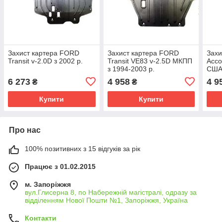
Захист картера FORD
Захист картера FORD
Захи
Transit v-2.0D з 2002 р.
Transit VE83 v-2.5D МКПП
Acco
з 1994-2003 р.
США 
6 273
4 958
4 9
₴
₴
Купити
Купити
Про нас
100% позитивних з 15 відгуків за рік
Працює з 01.02.2015
м. Запоріжжя
вул.Глисерна 8, по Набережній магістралі, одразу за
відділенням Нової Пошти №1, Запоріжжя, Україна
Контакти