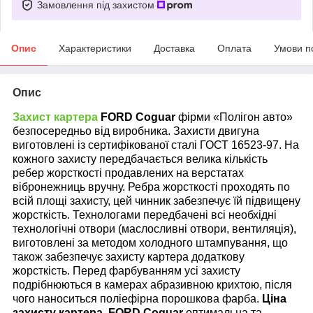
Замовлення під захистом
Опис
Характеристики
Доставка
Оплата
Умови п
Опис
Захист картера
FORD
Coguar
фірми «Полігон авто»
безпосередньо від виробника. Захисти двигуна
виготовлені із сертифікованої сталі ГОСТ 16523-97. На
кожного захисту передбачається велика кількість
ребер жорсткості продавлених на верстатах
вібронежниць вручну. Ребра жорсткості проходять по
всій площі захисту, цей чинник забезпечує їй підвищену
жорсткість. Технологами передбачені всі необхідні
технологічні отвори (маслосливні отвори, вентиляція),
виготовлені за методом холодного штампування, що
також забезпечує захисту картера додаткову
жорсткість. Перед фарбуванням усі захисту
подрібнюються в камерах абразивною крихтою, після
чого наноситься поліефірна порошкова фарба.
Ціна
захисту картера
FORD
Coguar
оптимальна та