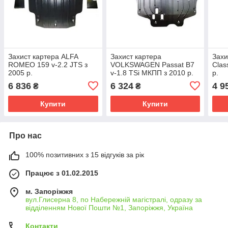
Захист картера ALFA
Захист картера
Захи
ROMEO 159 v-2.2 JTS з
VOLKSWAGEN Passat B7
Clas
2005 р.
v-1.8 TSi МКПП з 2010 р.
р.
6 836
6 324
4 9
₴
₴
Купити
Купити
Про нас
100% позитивних з 15 відгуків за рік
Працює з 01.02.2015
м. Запоріжжя
вул.Глисерна 8, по Набережній магістралі, одразу за
відділенням Нової Пошти №1, Запоріжжя, Україна
Контакти