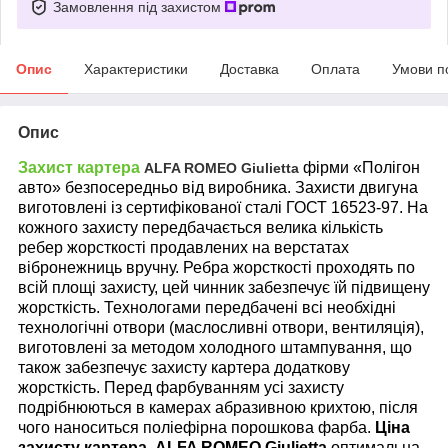
Замовлення під захистом
Опис
Характеристики
Доставка
Оплата
Умови п
Опис
Захист картера
фірми «Полігон
ALFA ROMEO Giulietta
авто» безпосередньо від виробника. Захисти двигуна
виготовлені із сертифікованої сталі ГОСТ 16523-97. На
кожного захисту передбачається велика кількість
ребер жорсткості продавлених на верстатах
вібронежниць вручну. Ребра жорсткості проходять по
всій площі захисту, цей чинник забезпечує їй підвищену
жорсткість. Технологами передбачені всі необхідні
технологічні отвори (маслосливні отвори, вентиляція),
виготовлені за методом холодного штампування, що
також забезпечує захисту картера додаткову
жорсткість. Перед фарбуванням усі захисту
подрібнюються в камерах абразивною крихтою, після
чого наноситься поліефірна порошкова фарба.
Ціна
захисту картера
ALFA ROMEO Giulietta
оптимальна