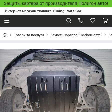
Защиты картера от производителя Полигон авто!
Интернет магазин тюнинга Tuning Parts Car
Товари та послуги
Захисти картера "Полігон-авто"
З