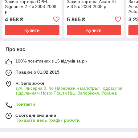
Захист картера OPEL
Захист картера Acura RL
Захи
Signum v-2.2 з 2003-2008
v-3.5 с 2004-2008 р.
Acur
р.
Auto
4 958
5 865
3 2
₴
₴
Купити
Купити
Про нас
100% позитивних з 15 відгуків за рік
Працює з 01.02.2015
м. Запоріжжя
вул.Глисерна 8, по Набережній магістралі, одразу за
відділенням Нової Пошти №1, Запоріжжя, Україна
Контакти
Сьогодні вихідний
Показати весь графік роботи