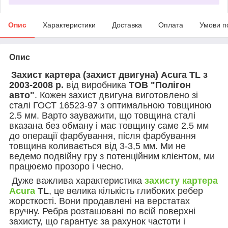
Опис
Характеристики
Доставка
Оплата
Умови п
Опис
Захист картера (захист двигуна) Acura TL з
2003-2008 р.
від виробника
ТОВ "Полігон
авто"
. Кожен захист двигуна виготовлено зі
сталі ГОСТ 16523-97 з оптимальною товщиною
2.5 мм. Варто зауважити, що товщина сталі
вказана без обману і має товщину саме 2.5 мм
до операції фарбування, після фарбування
товщина коливається від 3-3,5 мм. Ми не
ведемо подвійну гру з потенційним клієнтом, ми
працюємо прозоро і чесно.
Дуже важлива характеристика
захисту картера
Acura
TL
, це велика кількість глибоких ребер
жорсткості. Вони продавлені на верстатах
вручну. Ребра розташовані по всій поверхні
захисту, що гарантує за рахунок частоти і