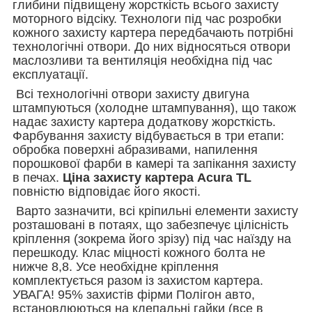
глибини підвищену жорсткість всього захисту
моторного відсіку. Технологи під час розробки
кожного захисту картера передбачають потрібні
технологічні отвори. До них відносяться отвори
маслозливи та вентиляція необхідна під час
експлуатації.
Всі технологічні отвори захисту двигуна
штампуються (холодне штампування), що також
надає захисту картера додаткову жорсткість.
Фарбування захисту відбувається в три етапи:
обробка поверхні абразивами, напилення
порошкової фарби в камері та запікання захисту
в печах.
Ціна захисту картера Acura TL
повністю відповідає його якості.
Варто зазначити, всі кріпильні елементи захисту
розташовані в потаях, що забезпечує цілісність
кріплення (зокрема його зрізу) під час наїзду на
перешкоду. Клас міцності кожного болта не
нижче 8,8. Усе необхідне кріплення
комплектується разом із захистом картера.
УВАГА! 95% захистів фірми Полігон авто,
встановлюються на клепальні гайки (все в