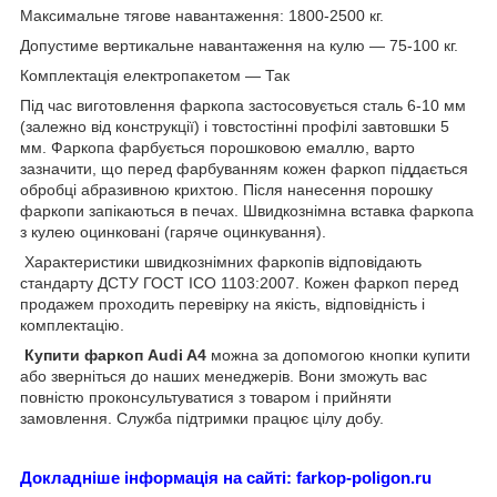
Максимальне тягове навантаження: 1800-2500 кг.
Допустиме вертикальне навантаження на кулю — 75-100 кг.
Комплектація електропакетом — Так
Під час виготовлення фаркопа застосовується сталь 6-10 мм
(залежно від конструкції) і товстостінні профілі завтовшки 5
мм. Фаркопа фарбується порошковою емаллю, варто
зазначити, що перед фарбуванням кожен фаркоп піддається
обробці абразивною крихтою. Після нанесення порошку
фаркопи запікаються в печах. Швидкознімна вставка фаркопа
з кулею оцинковані (гаряче оцинкування).
Характеристики швидкознімних фаркопів відповідають
стандарту ДСТУ ГОСТ ІСО 1103:2007. Кожен фаркоп перед
продажем проходить перевірку на якість, відповідність і
комплектацію.
Купити фаркоп
Audi A4
можна за допомогою кнопки купити
або зверніться до наших менеджерів. Вони зможуть вас
повністю проконсультуватися з товаром і прийняти
замовлення. Служба підтримки працює цілу добу.
Докладніше інформація на сайті: farkop-poligon.ru