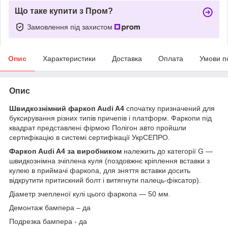
Що таке купити з Пром?
Замовлення під захистом
Опис
Характеристики
Доставка
Оплата
Умови п
Опис
Швидкознімний фаркоп
Audi A4
спочатку призначений для
буксирування різних типів причепів і платформ. Фаркопи під
квадрат представлені фірмою Полігон авто пройшли
сертифікацію в системі сертифікації УкрСЕПРО.
Фаркоп Audi A4
за виробником
належить до категорії
G
—
швидкознімна зчіплена куля (поздовжнє кріплення вставки з
кулею в приймачі фаркопа, для зняття вставки досить
відкрутити притискний болт і витягнути палець-фіксатор).
Діаметр зчепленої кулі цього фаркопа — 50 мм.
Демонтаж бампера – да
Подрезка бампера - да