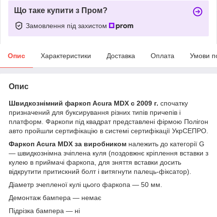
Що таке купити з Пром?
Замовлення під захистом
Опис
Характеристики
Доставка
Оплата
Умови п
Опис
Швидкознімний фаркоп
Acura MDX
с 2009 г.
спочатку
призначений для буксирування різних типів причепів і
платформ. Фаркопи під квадрат представлені фірмою Полігон
авто пройшли сертифікацію в системі сертифікації УкрСЕПРО.
Фаркоп Acura MDX
за виробником
належить до категорії
G
— швидкознімна зчіплена куля (поздовжнє кріплення вставки з
кулею в приймачі фаркопа, для зняття вставки досить
відкрутити притискний болт і витягнути палець-фіксатор).
Діаметр зчепленої кулі цього фаркопа — 50 мм.
Демонтаж бампера — немає
Підрізка бампера — ні