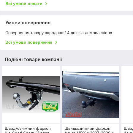
Всі умови оплати
Умови повернення
Повернення товару впродовж 14 днів за домовленістю
Всі умови повернення
Подібні товари компанії
Швидкознімний фаркоп
Швидкознімний фаркоп
Шви
Kia Ceed Sporty Wagon
Acura MDX з 2007-2009 р.
Acur