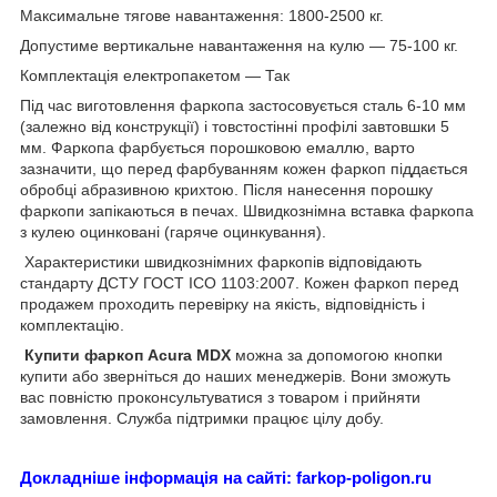
Максимальне тягове навантаження: 1800-2500 кг.
Допустиме вертикальне навантаження на кулю — 75-100 кг.
Комплектація електропакетом — Так
Під час виготовлення фаркопа застосовується сталь 6-10 мм
(залежно від конструкції) і товстостінні профілі завтовшки 5
мм. Фаркопа фарбується порошковою емаллю, варто
зазначити, що перед фарбуванням кожен фаркоп піддається
обробці абразивною крихтою. Після нанесення порошку
фаркопи запікаються в печах. Швидкознімна вставка фаркопа
з кулею оцинковані (гаряче оцинкування).
Характеристики швидкознімних фаркопів відповідають
стандарту ДСТУ ГОСТ ІСО 1103:2007. Кожен фаркоп перед
продажем проходить перевірку на якість, відповідність і
комплектацію.
Купити фаркоп
Acura MDX
можна за допомогою кнопки
купити або зверніться до наших менеджерів. Вони зможуть
вас повністю проконсультуватися з товаром і прийняти
замовлення. Служба підтримки працює цілу добу.
Докладніше інформація на сайті: farkop-poligon.ru