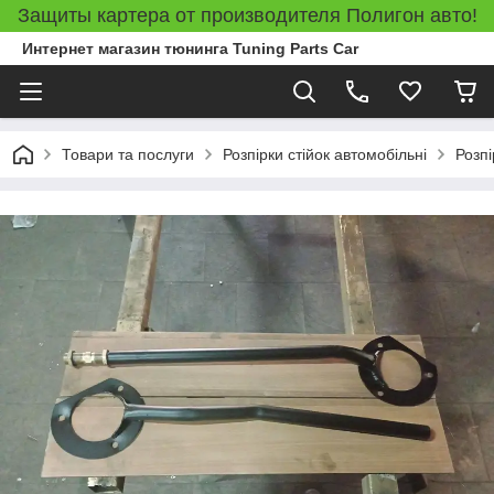
Защиты картера от производителя Полигон авто!
Интернет магазин тюнинга Tuning Parts Car
Товари та послуги
Розпірки стійок автомобільні
Розпі