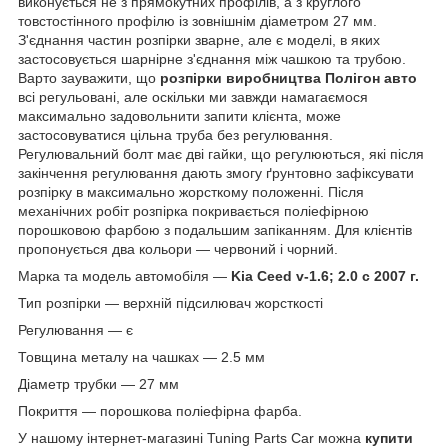
виконується не з прямокутних профілів, а з круглого
товстостінного профілю із зовнішнім діаметром 27 мм.
З'єднання частин розпірки зварне, але є моделі, в яких
застосовується шарнірне з'єднання між чашкою та трубою.
Варто зауважити, що
розпірки виробництва Полігон авто
всі регульовані, але оскільки ми завжди намагаємося
максимально задовольнити запити клієнта, може
застосовуватися цільна труба без регулювання.
Регулювальний болт має дві гайки, що регулюються, які після
закінчення регулювання дають змогу ґрунтовно зафіксувати
розпірку в максимально жорсткому положенні. Після
механічних робіт розпірка покривається поліефірною
порошковою фарбою з подальшим запіканням. Для клієнтів
пропонується два кольори — червоний і чорний.
Марка та модель автомобіля —
Kia Ceed v-1.6; 2.0 с 2007 г.
Тип розпірки — верхній підсилювач жорсткості
Регулювання — є
Товщина металу на чашках — 2.5 мм
Діаметр трубки — 27 мм
Покриття — порошкова поліефірна фарба.
У нашому інтернет-магазині Tuning Parts Car можна
купити