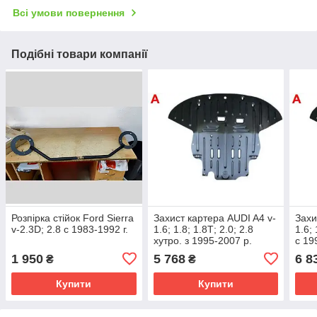
Всі умови повернення
Подібні товари компанії
Розпірка стійок Ford Sierra
Захист картера AUDI A4 v-
Захи
v-2.3D; 2.8 с 1983-1992 г.
1.6; 1.8; 1.8Т; 2.0; 2.8
1.6; 
хутро. з 1995-2007 р.
с 19
1 950
5 768
6 8
₴
₴
Купити
Купити