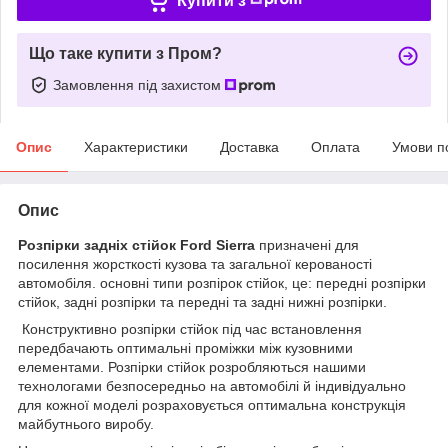
Купити з
Що таке купити з Пром?
Замовлення під захистом
Опис
Характеристики
Доставка
Оплата
Умови п
Опис
Розпірки задніх стійок
Ford Sierra
призначені для
посилення жорсткості кузова та загальної керованості
автомобіля. основні типи розпірок стійок, це: передні розпірки
стійок, задні розпірки та передні та задні нижні розпірки.
Конструктивно розпірки стійок під час встановлення
передбачають оптимальні проміжки між кузовними
елементами. Розпірки стійок розробляються нашими
технологами безпосередньо на автомобілі й індивідуально
для кожної моделі розраховується оптимальна конструкція
майбутнього виробу.