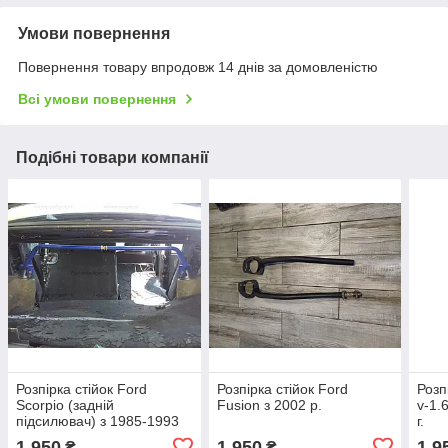
Умови повернення
Повернення товару впродовж 14 днів за домовленістю
Всі умови повернення
Подібні товари компанії
Розпірка стійок Ford
Розпірка стійок Ford
Розп
Scorpio (задній
Fusion з 2002 р.
v-1.
підсилювач) з 1985-1993
г.
р.
1 950
1 950
1 9
₴
₴