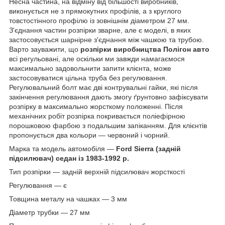
Несна частина, на відміну від більшості виробників,
виконується не з прямокутних профілів, а з круглого
товстостінного профілю із зовнішнім діаметром 27 мм.
З'єднання частин розпірки зварне, але є моделі, в яких
застосовується шарнірне з'єднання між чашкою та трубою.
Варто зауважити, що
розпірки виробництва Полігон авто
всі регульовані, але оскільки ми завжди намагаємося
максимально задовольнити запити клієнта, може
застосовуватися цільна труба без регулювання.
Регулювальний болт має дві контрувальні гайки, які після
закінчення регулювання дають змогу ґрунтовно зафіксувати
розпірку в максимально жорсткому положенні. Після
механічних робіт розпірка покривається поліефірною
порошковою фарбою з подальшим запіканням. Для клієнтів
пропонується два кольори — червоний і чорний.
Марка та модель автомобіля —
Ford Sierra (задній
підсилювач) седан із 1983-1992 р.
Тип розпірки — задній верхній підсилювач жорсткості
Регулювання — є
Товщина металу на чашках — 3 мм
Діаметр трубки — 27 мм