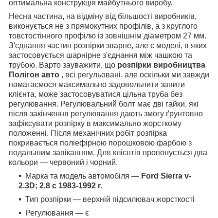
оптимальна конструкція майбутнього виробу.
Несна частина, на відміну від більшості виробників,
виконується не з прямокутних профілів, а з круглого
товстостінного профілю із зовнішнім діаметром 27 мм.
З'єднання частин розпірки зварне, але є моделі, в яких
застосовується шарнірне з'єднання між чашкою та
трубою. Варто зауважити, що
розпірки виробництва
Полігон авто
, всі регульовані, але оскільки ми завжди
намагаємося максимально задовольнити запити
клієнта, може застосовуватися цільна труба без
регулювання. Регулювальний болт має дві гайки, які
після закінчення регулювання дають змогу ґрунтовно
зафіксувати розпірку в максимально жорсткому
положенні. Після механічних робіт розпірка
покривається поліефірною порошковою фарбою з
подальшим запіканням. Для клієнтів пропонується два
кольори — червоний і чорний.
Марка та модель автомобіля —
Ford Sierra
v-
2.3D; 2.8 с 1983-1992 г.
Тип розпірки — верхній підсилювач жорсткості
Регулювання — є