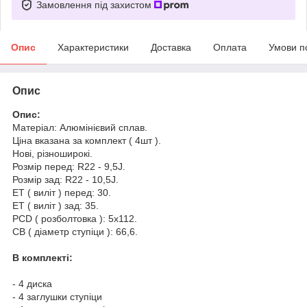
Замовлення під захистом
Опис
Характеристики
Доставка
Оплата
Умови п
Опис
Опис:
Матеріал: Алюмінієвий сплав.
Ціна вказана за комплект ( 4шт ).
Нові, різноширокі.
Розмір перед: R22 - 9,5J.
Розмір зад: R22 - 10,5J.
ET ( виліт ) перед: 30.
ET ( виліт ) зад: 35.
PCD ( розболтовка ): 5х112.
CB ( діаметр ступіци ): 66,6.
В комплекті:
- 4 диска
- 4 заглушки ступіци