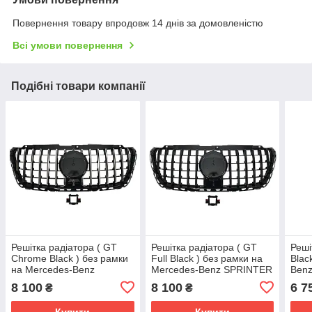
Повернення товару впродовж 14 днів за домовленістю
Всі умови повернення
Подібні товари компанії
Решітка радіатора ( GT
Решітка радіатора ( GT
Реші
Chrome Black ) без рамки
Full Black ) без рамки на
Blac
на Mercedes-Benz
Mercedes-Benz SPRINTER
Ben
SPRINTER W907 2017-
W907 2017-2025 року
2009
8 100
8 100
6 7
₴
₴
2025 року
Купити
Купити