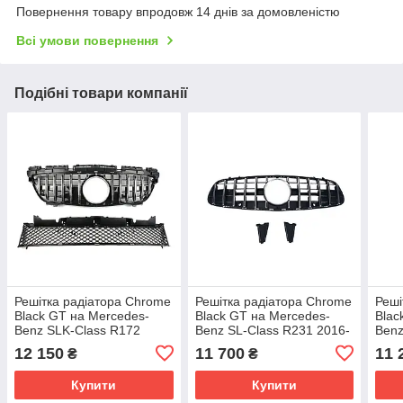
Повернення товару впродовж 14 днів за домовленістю
Всі умови повернення
Подібні товари компанії
Решітка радіатора Chrome
Решітка радіатора Chrome
Реші
Black GT на Mercedes-
Black GT на Mercedes-
Blac
Benz SLK-Class R172
Benz SL-Class R231 2016-
Benz
2011-2015 року
2020 року
2016
12 150
11 700
11 
₴
₴
Купити
Купити