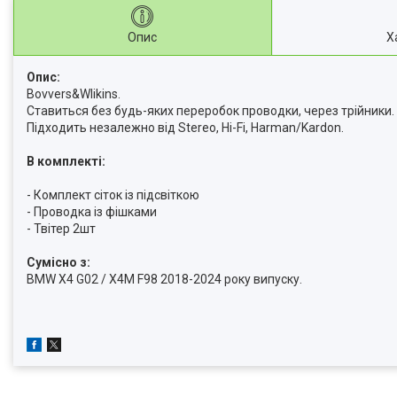
Опис
Х
Опис:
Bovvers&Wlikins.
Ставиться без будь-яких переробок проводки, через трійники.
Підходить незалежно від Stereo, Hi-Fi, Harman/Kardon.
В комплекті:
- Комплект сіток із підсвіткою
- Проводка із фішками
- Твітер 2шт
Cумісно з:
BMW X4 G02 / X4M F98 2018-2024 року випуску.