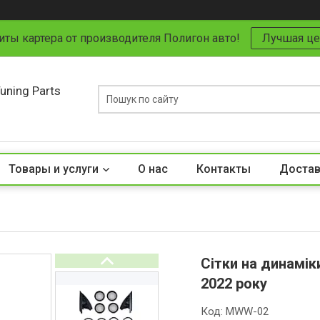
иты картера от производителя Полигон авто!
Лучшая це
uning Parts
Товары и услуги
О нас
Контакты
Достав
Сітки на динамік
2022 року
Код:
MWW-02