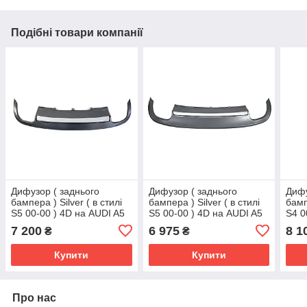
Подібні товари компанії
Дифузор ( заднього
Дифузор ( заднього
Дифу
бампера ) Silver ( в стилі
бампера ) Silver ( в стилі
бамп
S5 00-00 ) 4D на AUDI A5
S5 00-00 ) 4D на AUDI A5
S4 0
8T 2007-2011 року
8T 2011-2016 року
2007
7 200
6 975
8 1
₴
₴
Купити
Купити
Про нас