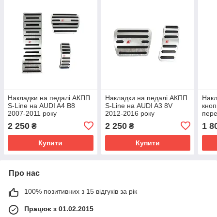
Накладки на педалі АКПП
Накладки на педалі АКПП
Накл
S-Line на AUDI A4 B8
S-Line на AUDI A3 8V
кноп
2007-2011 року
2012-2016 року
пере
A4 B
2 250
2 250
1 8
₴
₴
Купити
Купити
Про нас
100% позитивних з 15 відгуків за рік
Працює з 01.02.2015