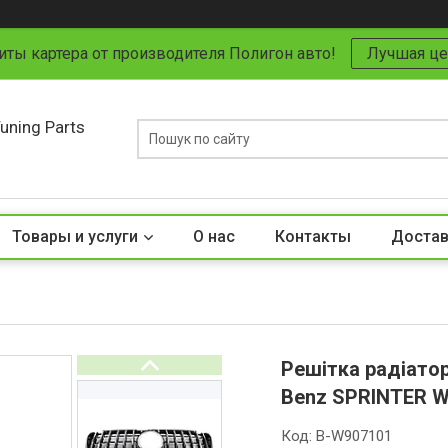
иты картера от производителя Полигон авто!
Лучшая це
uning Parts
Товары и услуги
О нас
Контакты
Достав
Решітка радіатор
Benz SPRINTER W
Код:
B-W907101