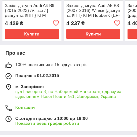
Захіст двігуна Audi A4 B9
Захист двигуна Audi A5 B8
Захи
(2015-2023) /V: все / {
(2007-2016) /V: всі/ {двигун
(200
двигун та КПП } КГМ
та КПП} КГМ HouberK (EP-
{рад
HouberK (EP-3-0071)
3-0044)
КГМ 
4 429
4 237
4 4
₴
₴
Купити
Купити
Про нас
100% позитивних з 15 відгуків за рік
Працює з 01.02.2015
м. Запоріжжя
вул.Глисерна 8, по Набережній магістралі, одразу за
відділенням Нової Пошти №1, Запоріжжя, Україна
Контакти
Сьогодні працює з 10:00 до 18:00
Показати весь графік роботи