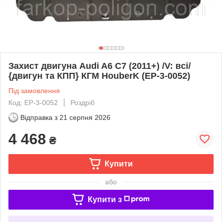
Захист двигуна Audi A6 C7 (2011+) /V: всі/
{двигун та КПП} КГМ HouberK (EP-3-0052)
Під замовлення
Код: EP-3-0052
Роздріб
Відправка з
21 серпня 2026
4 468
₴
Купити
або
Купити з