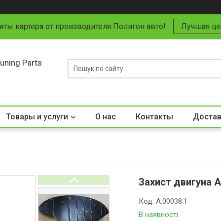
иты картера от производителя Полигон авто!
Лучшая це
uning Parts
Товары и услуги
О нас
Контакты
Достав
Захист двигуна Au
Код:
A.00038.1
В наявності