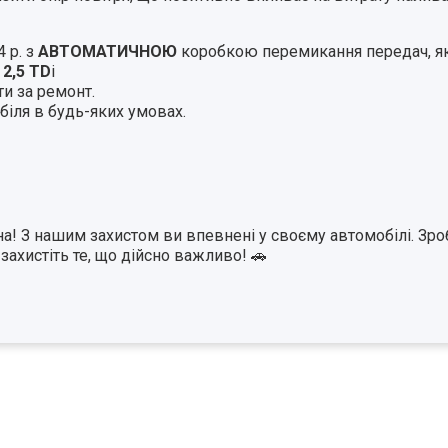
 р. з
АВТОМАТИЧНОЮ
коробкою перемикання передач, як
 2,5 TD
i
ти за ремонт.
біля в будь-яких умовах.
а! З нашим захистом ви впевнені у своєму автомобілі. Зро
 захистіть те, що дійсно важливо! 🚗