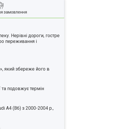
ля замовлення
еку. Нерівні дороги, гостре
ро переживання і
», який збереже його в
ї та подовжує термін
 A4 (B6) з 2000-2004 р.,
.