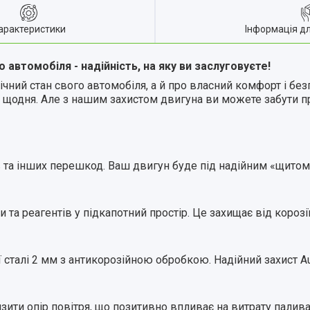
арактеристики
Інформація д
о автомобіля - надійність, на яку ви заслуговуєте!
чний стан свого автомобіля, а й про власний комфорт і безп
у щодня. Але з нашим захистом двигуна ви можете забути п
 та інших перешкод. Ваш двигун буде під надійним «щитом
 та реагентів у підкапотний простір. Це захищає від корозі
талі 2 мм з антикорозійною обробкою. Надійний захист Audi
ити опір повітря, що позитивно впливає на витрату палива