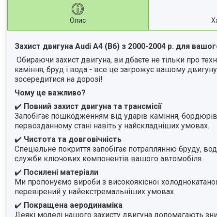
Опис
Х
Захист двигуна Audi A4 (B6) з 2000-2004 р. для вашог
Обираючи захист двигуна, ви дбаєте не тільки про техні
каміння, бруд і вода - все це загрожує вашому двигун
зосередитися на дорозі!
Чому це важливо?
✔️
Повний захист двигуна та трансмісії
Запобігає пошкодженням від ударів каміння, бордюрів
первозданному стані навіть у найскладніших умовах.
✔️
Чистота та довговічність
Спеціальне покриття запобігає потраплянню бруду, води
служби ключових компонентів вашого автомобіля.
✔️
Посилені матеріали
Ми пропонуємо вироби з високоякісної холоднокатаної с
перевірений у найекстремальніших умовах.
✔️
Покращена аеродинаміка
Деякі моделі нашого захисту двигуна допомагають зниз