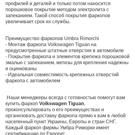
профилей и деталей и только потом наносится
порошковое покрытие методом электролита с
запеканием. Такой способ покрытия фаркопов
увеличивает срок их службы.
Преимущество фаркопов
Umbra
Rimorchi
- Монтаж фаркопа
Volkswagen
Tiguan
на
предусмотренные штатные отверстия в автомобиле
- Покрытие фаркопа и элементов крепежа порошковой
эмалью с запеканием, метизы для крепления надежны
и оцинкованы
- Идеальная совместимость крепежных отверстий
фаркопа с автомобилем
Наши менеджеры всегда с готовностью помогут вам
купить фаркоп
Volkswagen Tiguan
,
проконсультировать о его преимуществах и
организовать доставку фаркопа прямо к вам в любой
населенный пункт Украины, Европы и стран СНГ.
Каждый фаркоп фирмы Умбра Риморки имеет
сертификацию по Европе!