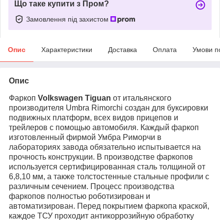
Що таке купити з Пром?
Замовлення під захистом
Опис
Характеристики
Доставка
Оплата
Умови п
Опис
Фаркоп
Volkswagen
Tiguan
от итальянского
производителя
Umbra
Rimorchi
создан для буксировки
подвижных платформ, всех видов прицепов и
трейлеров с помощью автомобиля. Каждый фаркоп
изготовленный фирмой Умбра Риморчи в
лабораториях завода обязательно испытывается на
прочность конструкции. В производстве фаркопов
используется сертифицированная сталь толщиной от
6,8,10 мм, а также толстостенные стальные профили с
различным сечением. Процесс производства
фаркопов полностью роботизирован и
автоматизирован. Перед покрытием фаркопа краской,
каждое ТСУ проходит антикоррозийную обработку