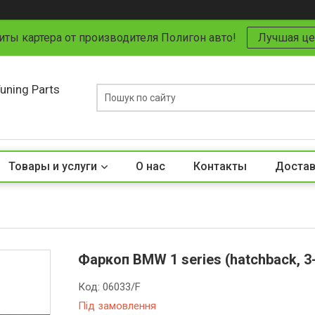
иты картера от производителя Полигон авто!
Лучшая це
uning Parts
Товары и услуги
О нас
Контакты
Достав
Фаркоп BMW 1 series (hatchback, 3-
Код:
06033/F
Під замовлення