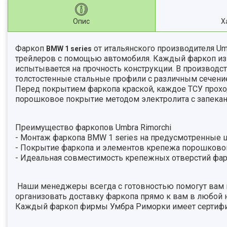
Опис
Х
Фаркоп
от итальянского производителя
Um
BMW 1 series
трейлеров с помощью автомобиля. Каждый фаркоп из
испытывается на прочность конструкции. В производст
толстостенные стальные профили с различным сечени
Перед покрытием фаркопа краской, каждое ТСУ проход
порошковое покрытие методом электролита с запекан
Преимущество фаркопов
Umbra
Rimorchi
- Монтаж фаркопа
BMW 1 series
на предусмотренные ш
- Покрытие фаркопа и элементов крепежа порошково
- Идеальная совместимость крепежных отверстий фа
Наши менеджеры всегда с готовностью помогут вам
организовать доставку фаркопа прямо к вам в любой 
Каждый фаркоп фирмы Умбра Риморки имеет сертифи