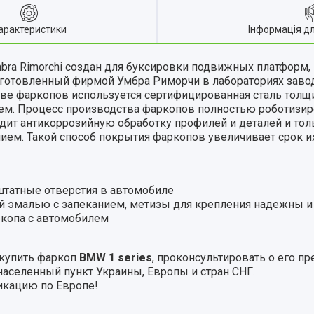
арактеристики
Інформація д
bra
Rimorchi
создан для буксировки подвижных платформ, 
готовленный фирмой Умбра Риморчи в лабораториях завод
ве фаркопов используется сертифицированная сталь толщин
ем. Процесс производства фаркопов полностью роботизир
ит антикоррозийную обработку профилей и деталей и тол
ием. Такой способ покрытия фаркопов увеличивает срок и
татные отверстия в автомобиле
й эмалью с запеканием, метизы для крепления надежны 
ркопа с автомобилем
 купить фаркоп
BMW 1 series
, проконсультировать о его п
населенный пункт Украины, Европы и стран СНГ.
кацию по Европе!