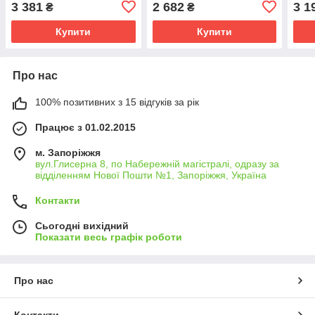
3 381
2 682
3 1
₴
₴
(мет
Купити
Купити
Про нас
100% позитивних з 15 відгуків за рік
Працює з 01.02.2015
м. Запоріжжя
вул.Глисерна 8, по Набережній магістралі, одразу за
відділенням Нової Пошти №1, Запоріжжя, Україна
Контакти
Сьогодні вихідний
Показати весь графік роботи
Про нас
Контакти