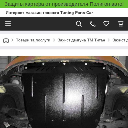
Защиты картера от производителя Полигон авто!
Интернет магазин тюнинга Tuning Parts Car
Товари та послуги
Захист двигуна ТМ Титан
Захист 