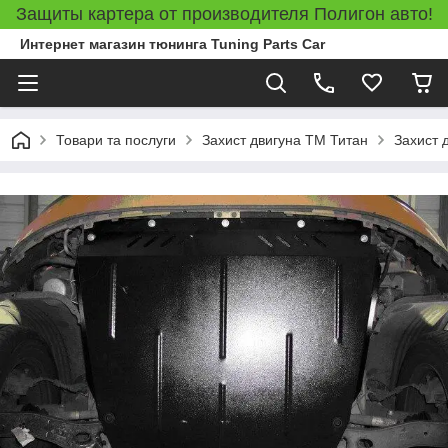
Защиты картера от производителя Полигон авто!
Интернет магазин тюнинга Tuning Parts Car
Товари та послуги
Захист двигуна ТМ Титан
Захист 