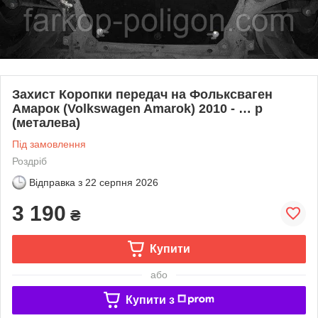
Захист Коропки передач на Фольксваген
Амарок (Volkswagen Amarok) 2010 - … р
(металева)
Під замовлення
Роздріб
Відправка з
22 серпня 2026
3 190
₴
Купити
або
Купити з