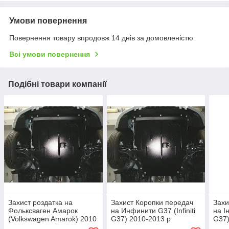
Умови повернення
Повернення товару впродовж 14 днів за домовленістю
Всі умови повернення
Подібні товари компанії
Захист роздатка на
Захист Коропки передач
Захи
Фольксваген Амарок
на Инфинити G37 (Infiniti
на Ін
(Volkswagen Amarok) 2010
G37) 2010-2013 р
G37)
- ... р (металева)
(металева/4WD/3.7)
(мет