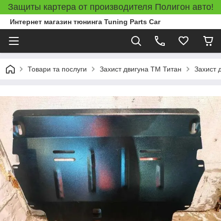
Защиты картера от производителя Полигон авто!
Интернет магазин тюнинга Tuning Parts Car
Товари та послуги
Захист двигуна ТМ Титан
Захист 