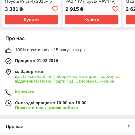
(Toyota Prius 4) 2015+ р
РАВ 4 IV (Toyota RAV4 IV)
Matr
(металева)
2015 - ... р (металева/
(мет
3 381
2 915
2 6
₴
₴
гібрид)
Купити
Купити
Про нас
100% позитивних з 15 відгуків за рік
Працює з 01.02.2015
м. Запоріжжя
вул.Глисерна 8, по Набережній магістралі, одразу за
відділенням Нової Пошти №1, Запоріжжя, Україна
Контакти
Сьогодні працює з 10:00 до 18:00
Показати весь графік роботи
Про нас