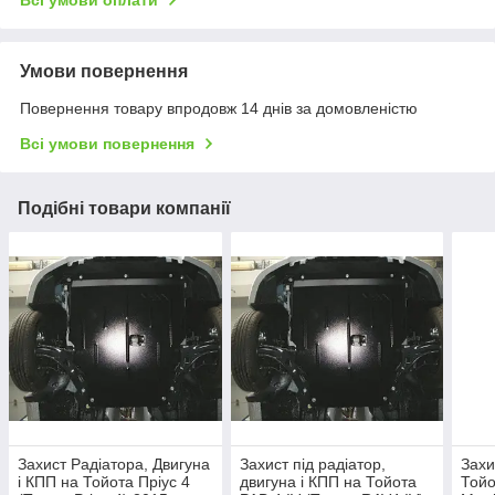
Всі умови оплати
Умови повернення
Повернення товару впродовж 14 днів за домовленістю
Всі умови повернення
Подібні товари компанії
Захист Радіатора, Двигуна
Захист під радіатор,
Захи
і КПП на Тойота Пріус 4
двигуна і КПП на Тойота
Тойо