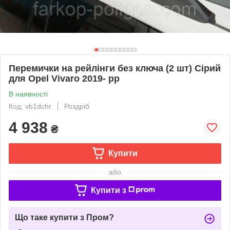
Перемички на рейлінги без ключа (2 шт) Сірий
для Opel Vivaro 2019- рр
В наявності
Код: vb1dchr
Роздріб
4 938
₴
Купити
або
Купити з
Що таке купити з Пром?