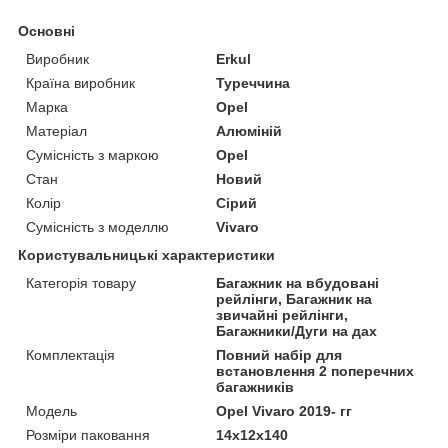
Основні
Виробник
Erkul
Країна виробник
Туреччина
Марка
Opel
Матеріал
Алюміній
Сумісність з маркою
Opel
Стан
Новий
Колір
Сірий
Сумісність з моделлю
Vivaro
Користувальницькі характеристики
Категорія товару
Багажник на вбудовані
рейлінги, Багажник на
звичайні рейлінги,
Багажники/Дуги на дах
Комплектація
Повний набір для
встановлення 2 поперечних
багажників
Мoдель
Opel Vivaro 2019- гг
Розміри паковання
14x12x140