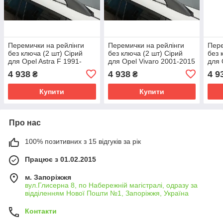
Перемички на рейлінги
Перемички на рейлінги
Пере
без ключа (2 шт) Сірий
без ключа (2 шт) Сірий
без 
для Opel Astra F 1991-
для Opel Vivaro 2001-2015
для 
1998 рр
рр
2002
4 938
4 938
4 9
₴
₴
Купити
Купити
Про нас
100% позитивних з 15 відгуків за рік
Працює з 01.02.2015
м. Запоріжжя
вул.Глисерна 8, по Набережній магістралі, одразу за
відділенням Нової Пошти №1, Запоріжжя, Україна
Контакти