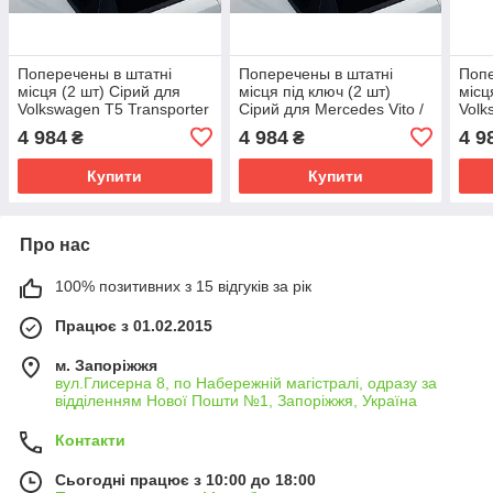
Поперечены в штатні
Поперечены в штатні
Попе
місця (2 шт) Сірий для
місця під ключ (2 шт)
місц
Volkswagen T5 Transporter
Сірий для Mercedes Vito /
Volk
2003-2010 рр
V-class W447 2014- рр
2003
4 984
4 984
4 9
₴
₴
Купити
Купити
Про нас
100% позитивних з 15 відгуків за рік
Працює з 01.02.2015
м. Запоріжжя
вул.Глисерна 8, по Набережній магістралі, одразу за
відділенням Нової Пошти №1, Запоріжжя, Україна
Контакти
Сьогодні працює з 10:00 до 18:00