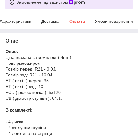
Замовлення під захистом
Характеристики
Доставка
Оплата
Умови повернення
Опис
Опис:
Ціна вказана за комплект ( 4шт ).
Нові, різноширокі.
Розмір перед: R21 - 9,0J.
Розмір зад: R21 - 10,0J.
ET ( виліт ) перед: 35.
ET ( виліт ) зад: 40.
PCD ( розболтовка ): 5х120.
CB ( діаметр ступіци ): 64,1.
В комплекті:
- 4 диска
- 4 заглушки ступіци
- 4 логотипа на ступіци