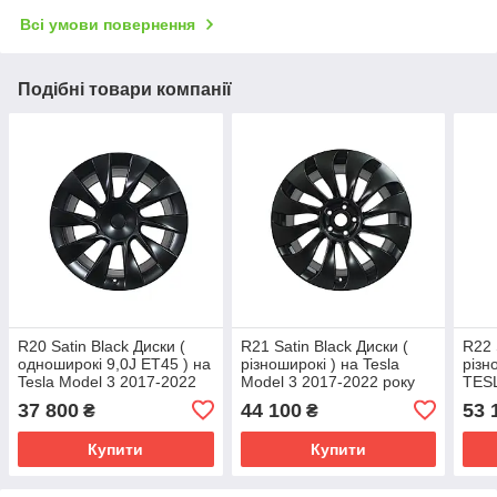
Всі умови повернення
Подібні товари компанії
R20 Satin Black Диски (
R21 Satin Black Диски (
R22 
одноширокі 9,0J ET45 ) на
різноширокі ) на Tesla
різн
Tesla Model 3 2017-2022
Model 3 2017-2022 року
TESL
року
року
37 800
44 100
53 
₴
₴
Купити
Купити