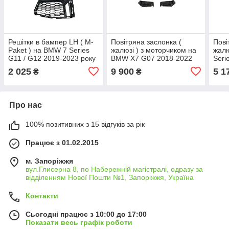
Решітки в бампер LH ( M-
Повітряна заслонка (
Пові
Paket ) на BMW 7 Series
жалюзі ) з моторчиком на
жалю
G11 / G12 2019-2023 року
BMW X7 G07 2018-2022
Seri
року
2023
2 025
9 900
5 1
₴
₴
Про нас
100% позитивних з 15 відгуків за рік
Працює з 01.02.2015
м. Запоріжжя
вул.Глисерна 8, по Набережній магістралі, одразу за
відділенням Нової Пошти №1, Запоріжжя, Україна
Контакти
Сьогодні працює з 10:00 до 17:00
Показати весь графік роботи