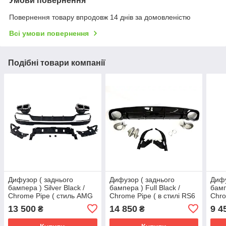
Умови повернення
Повернення товару впродовж 14 днів за домовленістю
Всі умови повернення
Подібні товари компанії
Дифузор ( заднього
Дифузор ( заднього
Дифу
бампера ) Silver Black /
бампера ) Full Black /
бамп
Chrome Pipe ( стиль AMG
Chrome Pipe ( в стилі RS6
Chro
E63 ) на Mercedes-Benz E-
) на Audi A6 C7 2014-2018
) Ha
13 500
14 850
9 4
₴
₴
Class W212 2013-2016
року
2012
року