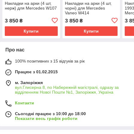
Накладки на арки (4 шт,
Накладки на арки (4 шт,
Накл
нерж) для Mercedes W107
чорні) для Mercedes
1993
Vaneo W414
Merc
3 850
3 850
3 8
₴
₴
Купити
Купити
Про нас
100% позитивних з 15 відгуків за рік
Працює з 01.02.2015
м. Запоріжжя
вул.Глисерна 8, по Набережній магістралі, одразу за
відділенням Нової Пошти №1, Запоріжжя, Україна
Контакти
Сьогодні працює з 10:00 до 18:00
Показати весь графік роботи