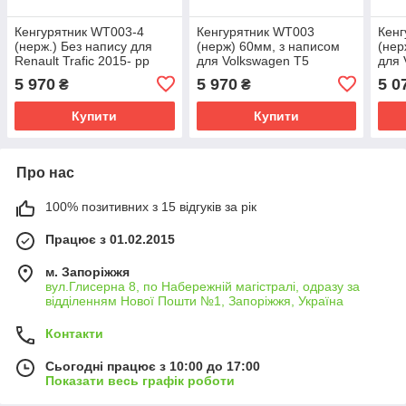
Кенгурятник WT003-4
Кенгурятник WT003
Кенг
(нерж.) Без напису для
(нерж) 60мм, з написом
(нер
Renault Trafic 2015- рр
для Volkswagen T5
для 
Multivan 2003-2010 рр
2015
5 970
5 970
5 0
₴
₴
Купити
Купити
Про нас
100% позитивних з 15 відгуків за рік
Працює з 01.02.2015
м. Запоріжжя
вул.Глисерна 8, по Набережній магістралі, одразу за
відділенням Нової Пошти №1, Запоріжжя, Україна
Контакти
Сьогодні працює з 10:00 до 17:00
Показати весь графік роботи