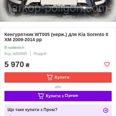
Кенгурятник WT005 (нерж.) для Kia Sorento II
XM 2009-2014 рр
В наявності
Код: dd50880
Роздріб
5 970
₴
Купити
або
Купити з
Що таке купити з Пром?