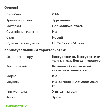
Основні
Виробник
CAN
Країна виробник
Туреччина
Матеріал
Нержавіюча сталь
Сумісність з маркою
Kia
Стан
Новий
Сумісність з моделлю
CLC-Class, C-Class
Користувальницькі характеристики
Категорія товару
Кенгурятники, Кенгурятники
та підніжки, Передні захисту
Комплектація
Комплект із неіржавкої
сталі, монтажний набір
Марка
Kia
Мoдель
Kia Sorento II XM 2009-2014
гг
Тип монтажа
У штатні місця
Колір
Хром
Приховати