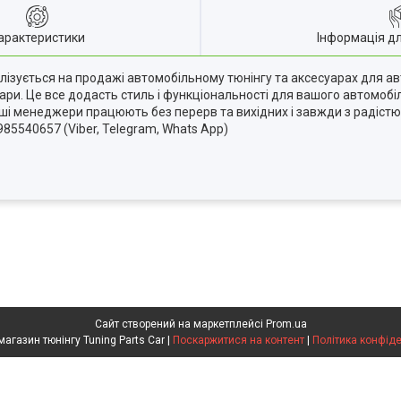
арактеристики
Інформація д
алізується на продажі автомобільному тюнінгу та аксесуарах для ав
уари. Це все додасть стиль і функціональності для вашого автомоб
Наші менеджери працюють без перерв та вихідних і завжди з радіс
985540657 (Viber, Telegram, Whats App)
Сайт створений на маркетплейсі
Prom.ua
Інтернет магазин тюнінгу Tuning Parts Car |
Поскаржитися на контент
|
Політика конфіде