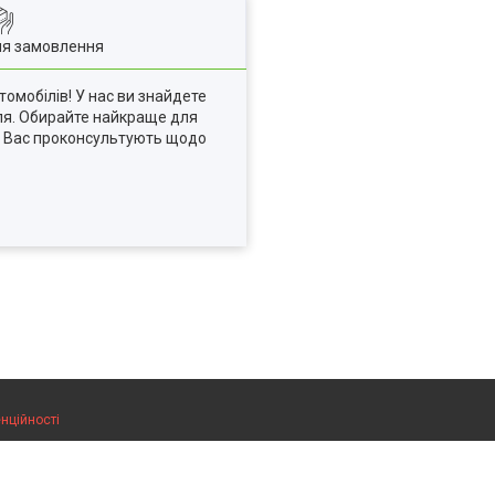
ля замовлення
томобілів! У нас ви знайдете
іля. Обирайте найкраще для
тю Вас проконсультують щодо
нційності