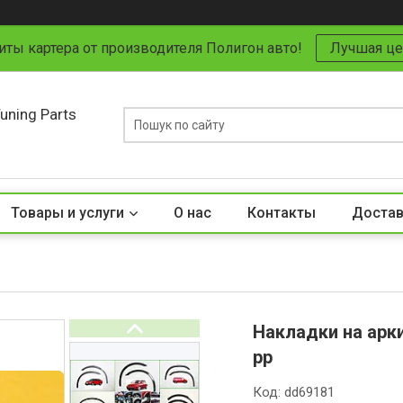
иты картера от производителя Полигон авто!
Лучшая це
uning Parts
Товары и услуги
О нас
Контакты
Достав
Накладки на арки
рр
Код:
dd69181